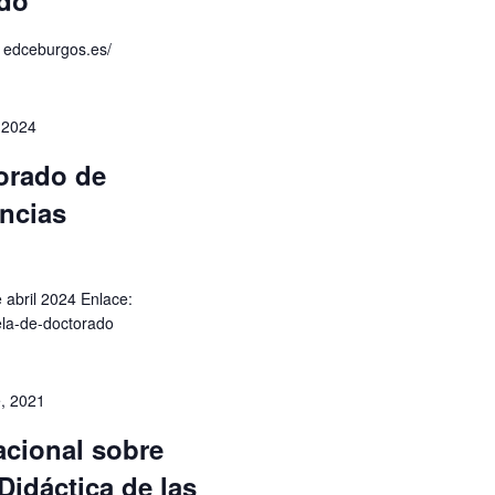
ado
1edceburgos.es/
 2024
torado de
encias
e abril 2024 Enlace:
la-de-doctorado
, 2021
acional sobre
Didáctica de las