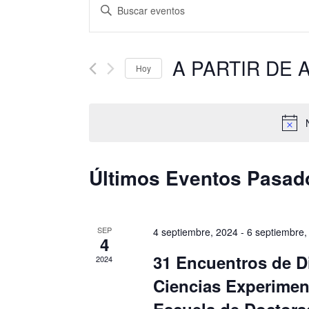
Navegación
Introduce
la
de
palabra
clave.
búsqueda
A PARTIR DE
Hoy
Busca
y
Seleccionar
Eventos
fecha.
para
vistas
la
palabra
de
clave.
Últimos Eventos Pasad
Eventos
SEP
4 septiembre, 2024
-
6 septiembre,
4
31 Encuentros de Di
2024
Ciencias Experiment