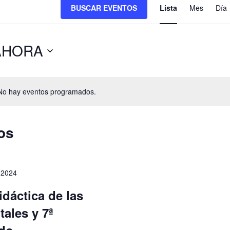
Naveg
BUSCAR EVENTOS
Lista
Mes
Día
de
vistas
 AHORA
de
Event
No hay eventos programados.
os
 2024
dáctica de las
ales y 7ª