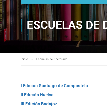
ESCUELAS DE
Inicio
Escuelas de Doctorado
I Edición Santiago de Compostela
II Edición Huelva
III Edición Badajoz