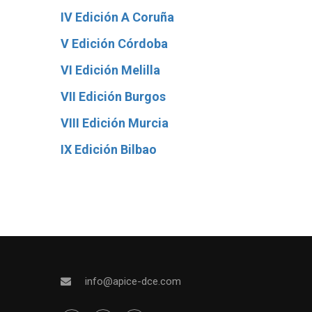
IV Edición A Coruña
V Edición Córdoba
VI Edición Melilla
VII Edición Burgos
VIII Edición Murcia
IX Edición Bilbao
info@apice-dce.com