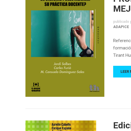
MEJ
publicado 
ADAPICE
Referenci
formació
Tirant H
LEER
Edic