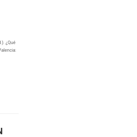
.). ¿Qué
alencia:
N