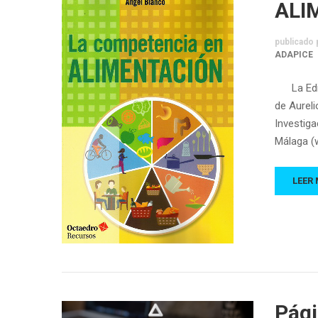
ALI
publicado 
ADAPICE
La Edito
de Aureli
Investig
Málaga (
LEER
Pági