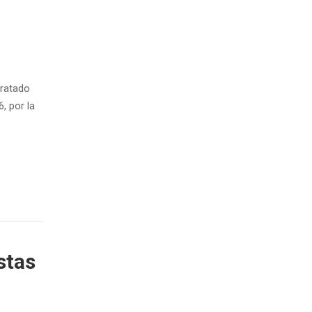
tratado
, por la
stas