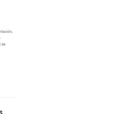
tación,
e
d de
s