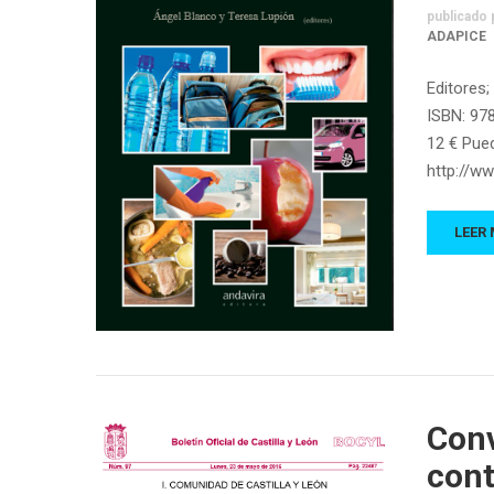
publicado 
ADAPICE
Editores;
ISBN: 978
12 € Pued
http://w
LEER
Conv
cont