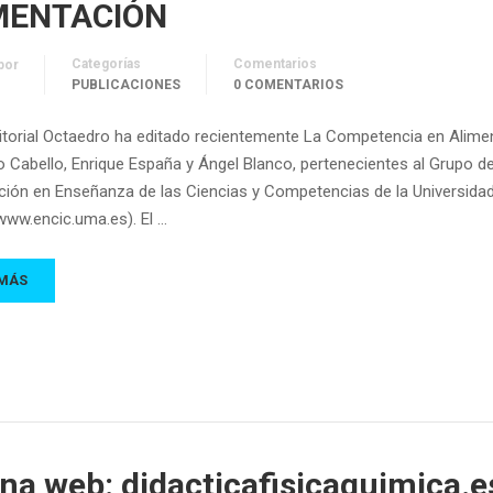
MENTACIÓN
Categorías
Comentarios
por
PUBLICACIONES
0 COMENTARIOS
rial Octaedro ha editado recientemente La Competencia en Alimen
o Cabello, Enrique España y Ángel Blanco, pertenecientes al Grupo d
ación en Enseñanza de las Ciencias y Competencias de la Universida
www.encic.uma.es). El …
 MÁS
na web: didacticafisicaquimica.e