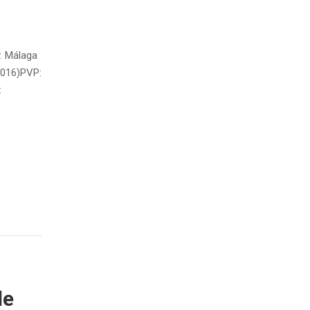
v. Málaga
2016)PVP:
:
de