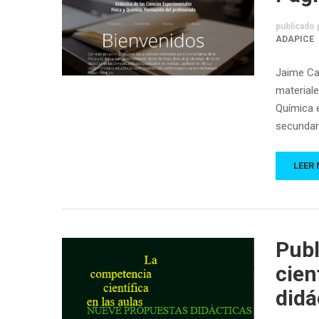
publicado 
ADAPICE
Jaime Ca
materiale
Química e
secundari
LEER
Publ
cien
didá