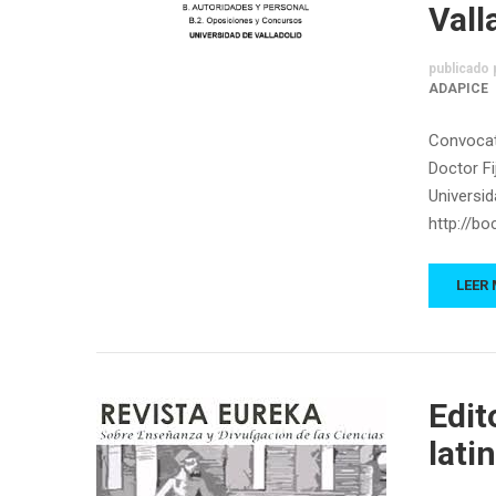
Vall
publicado 
ADAPICE
Convocat
Doctor Fi
Universid
http://b
LEER
Edit
lati