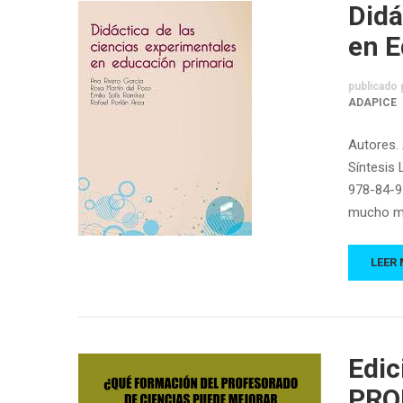
Didá
en E
publicado 
ADAPICE
Autores. 
Síntesis 
978-84-91
mucho m
LEER
Edic
PRO