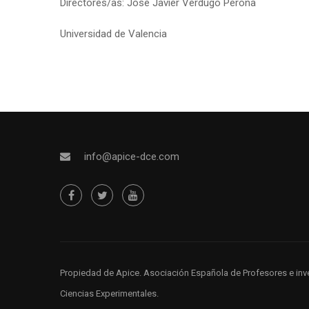
Directores/as: José Javier Verdugo Perona
Universidad de Valencia
info@apice-dce.com
Propiedad de Apice
. Asociación Española de Profesores e inv
Ciencias Experimentales.