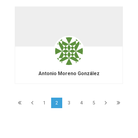
Antonio Moreno González
1
2
3
4
5